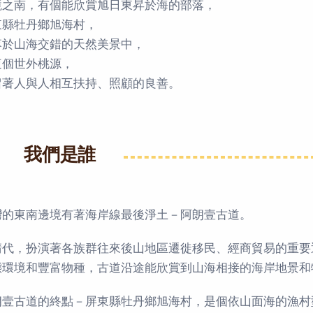
境之南，有個能欣賞旭日東昇於海的部落，
東縣牡丹鄉旭海村，
落於山海交錯的天然美景中，
這個世外桃源，
留著人與人相互扶持、照顧的良善。
我們是誰
灣的東南邊境有著海岸線最後淨土－阿朗壹古道。
清代，扮演著各族群往來後山地區遷徙移民、經商貿易的重要
態環境和豐富物種，古道沿途能欣賞到山海相接的海岸地景和
朗壹古道的終點－屏東縣牡丹鄉旭海村，是個依山面海的漁村