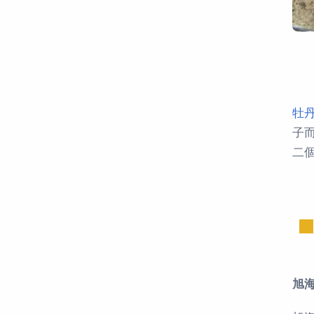
牡
子
二
旭