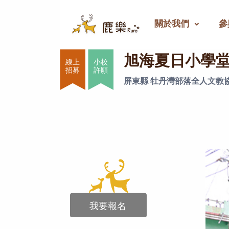
關於我們
參
旭海夏日小學堂２
旭海夏日小學
小校
許願
屏東縣 牡丹灣部落全人文教