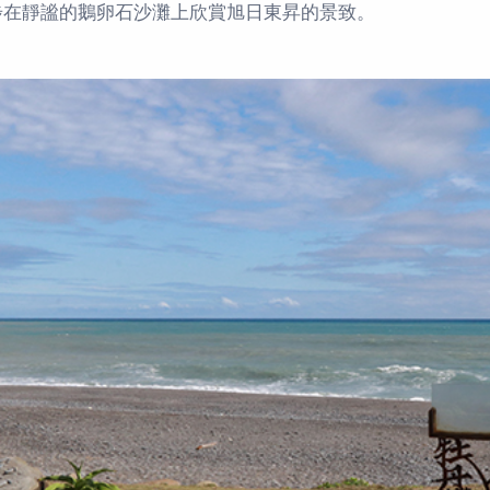
步在靜謐的鵝卵石沙灘上欣賞旭日東昇的景致。