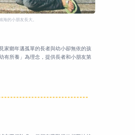
旭海的小朋友長大。
）
見家鄉年邁孤單的長者與幼小卻無依的孩
幼有所養」為理念，提供長者和小朋友第