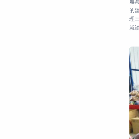
旭
的
理
就