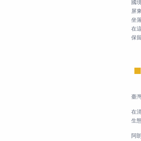
國
屏
坐
在
保
臺
在
生
阿