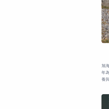
旭
年
養