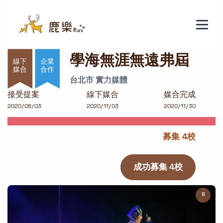
學海無涯無遠弗屆
學海無涯無遠弗屆
企業
合作
台北市 實力媒體
接受提案
線下媒合
媒合完成
2020/08/03
2020/11/03
2020/11/30
募集 4校
成功募集 4校
⏸