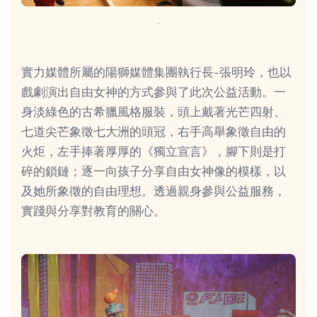
．
實力媒體所屬的陽獅媒體集團執行長-張明玲，也以
戲劇演出自由女神的方式參與了此次公益活動。一
身淡綠色的古希臘風格服裝，頭上戴著光芒四射、
七道尖芒象徵七大洲的頭冠，右手高舉象徵自由的
火炬，左手捧著厚厚的《獨立宣言》，腳下則是打
碎的鎖鏈；逐一向孩子分享自由女神像的模樣，以
及她所象徵的自由理想。透過親身參與公益服務，
實踐與分享對教育的關心。