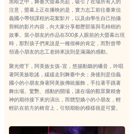
黑暗之中，舞臺大螢幕亮起，吸引了在場所有人的
注意，螢幕上正在播映的是，實力志工前往臺東信
義國小帶領課程的花絮影片，以及由學生自己拍攝
剪輯的影片內容，向大家分享都歷部落與毛柿樹的
故事。當小朋友的作品在300多人眼前的大螢幕出現
時，那對孩子們來說是一種很棒的肯定，而對曾帶
領過小朋友的志工老師來說則是滿滿的感動。
聚光燈下，阿美族女孩-宣，悠揚動聽的嗓音，吟唱
著阿美族歌謠，緩緩走到舞臺中央；身後則是信義
國小的小朋友身著阿美族傳統服飾，手拉著手跳著
舞出場。驚艷、感動的開場，讓在場的觀眾聚精會
神的期待接下來的演出，而體型嬌小的小朋友，輕
輕趴在前方的椅背上，引頸期盼的模樣很是可愛。