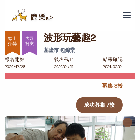
波形玩藝趣2
波形玩藝趣2
大眾
提案
基隆市 包錦棠
報名開始
報名截止
結果確認
2020/12/28
2021/01/15
2021/02/01
募集 8校
成功募集 7校
⏸