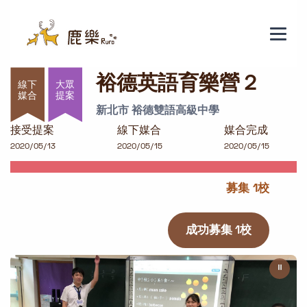
裕德英語育樂營２
裕德英語育樂營２
大眾
提案
新北市 裕德雙語高級中學
接受提案
線下媒合
媒合完成
2020/05/13
2020/05/15
2020/05/15
募集 1校
成功募集 1校
⏸