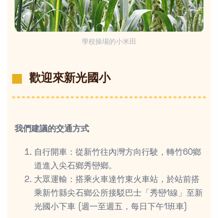
學校操場的小米田
歡迎來新光國小
我們建議的交通方式
自行開車：從新竹往內灣方向行駛，轉竹60鄉
道進入尖石鄉秀巒鄉。
大眾運輸：搭乘火車達竹東火車站，於站前搭
乘新竹縣尖石鄉公所接駁巴士「秀巒1線」至新
光國小下車 (週一至週五，每日下午1班車)