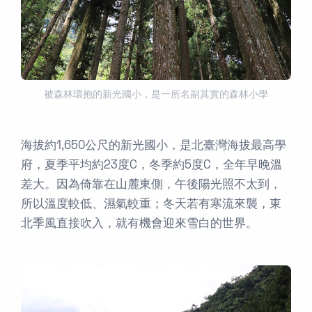
被森林環抱的新光國小，是一所名副其實的森林小學
海拔約1,650公尺的新光國小，是北臺灣海拔最高學
府，夏季平均約23度C，冬季約5度C，全年早晚溫
差大。因為倚靠在山麓東側，午後陽光照不太到，
所以溫度較低、濕氣較重；冬天若有寒流來襲，東
北季風直接吹入，就有機會迎來雪白的世界。