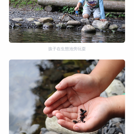
孩子在生態池旁玩耍