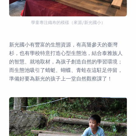
學童專注織布的模樣（來源/新光國小）
新光國小有豐富的生態資源，有高聳參天的臺灣
杉，也有學校特意打造心型生態池，結合泰雅族人
的智慧、就地取材，為孩子創造自然的學習環境；
而生態池吸引了蜻蜓、蝴蝶、青蛙在這駐足停留，
準備好要為新光的孩子上一堂自然觀察課了！