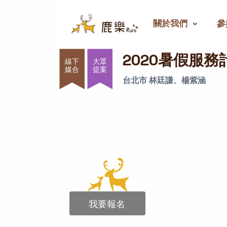
關於我們
參
2020暑假服務計畫
2020暑假服務
大眾
提案
台北市 林廷謙、楊紫涵