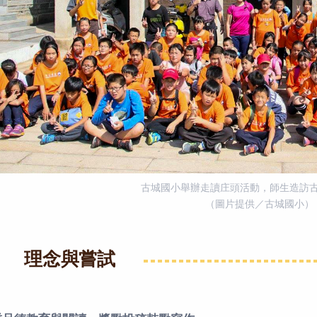
古城國小舉辦走讀庄頭活動，師生造訪
（圖片提供／古城國小）
理念與嘗試