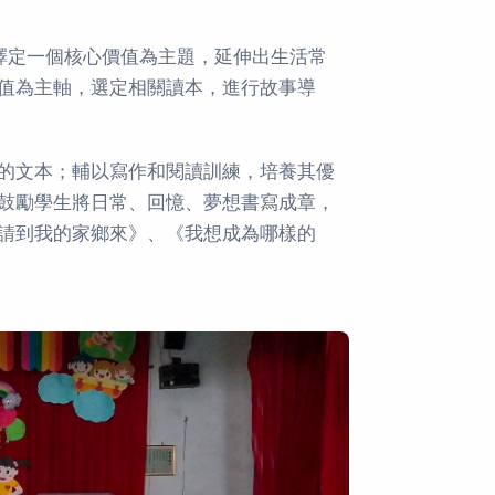
擇定一個核心價值為主題，延伸出生活常
值為主軸，選定相關讀本，進行故事導
的文本；輔以寫作和閱讀訓練，培養其優
鼓勵學生將日常、回憶、夢想書寫成章，
請到我的家鄉來》、《我想成為哪樣的