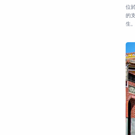
位
的
生