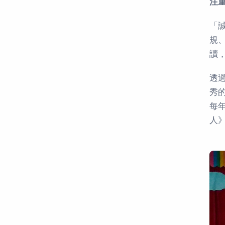
注
「
規
讀
透
秀
每
人