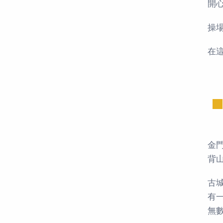
開
操
在
金
背
古
有
無