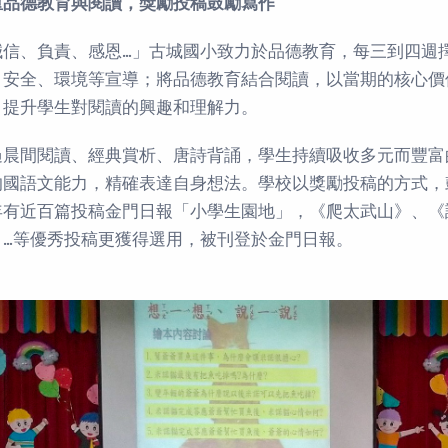
重品德教育與閱讀，獎勵投稿鼓勵寫作
誠信、負責、感恩…」古城國小致力於品德教育，每三到四週
、安全、環境等宣導；將品德教育結合閱讀，以當期的核心價
，提升學生對閱讀的興趣和理解力。
過晨間閱讀、經典賞析、唐詩背誦，學生持續吸收多元而豐富
的國語文能力，精確表達自身想法。學校以獎勵投稿的方式，
年有近百篇投稿金門日報「小學生園地」，《爬太武山》、《
》…等優秀投稿更獲得選用，被刊登於金門日報。