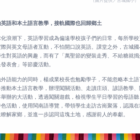
（圖片提供／古城國小）
動英語和本土語言教學，接軌國際也回歸鄉土
球化浪潮下，英語學習成為偏遠學校孩子們的日常，每所學校
實際與英文母語者互動，不怕開口說英語。課堂之外，古城國
學生對英語的興趣，而有了「萬聖節的變裝走秀、不給糖就搗
果發表會」等節慶活動。
強外語能力的同時，楊成業校長也勉勵學子，不能忽略本土語
力推動本土語言教學，辦理闖關活動、走讀庄頭、諺語教學、
年舉辦的大活動，透過闖關遊戲，檢視學生平日學習的母語聽
特色活動，使用閩南語導覽，帶領學生走訪古崗聚落，認識在
生瞭解家鄉，並進一步認同這塊土地，感謝前人的奉獻。