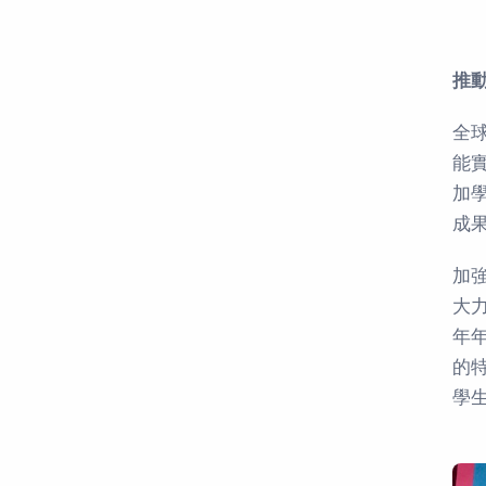
推
全
能
加
成
加
大
年
的
學