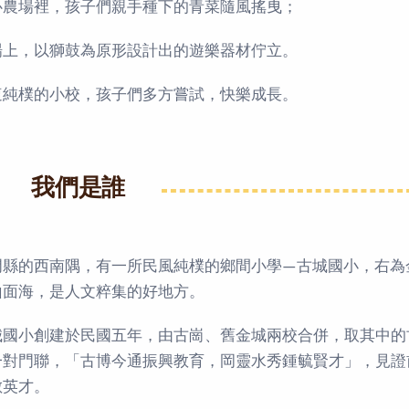
心農場裡，孩子們親手種下的青菜隨風搖曳；
場上，以獅鼓為原形設計出的遊樂器材佇立。
這純樸的小校，孩子們多方嘗試，快樂成長。
我們是誰
門縣的西南隅，有一所民風純樸的鄉間小學—古城國小，右為
山面海，是人文粹集的好地方。
城國小創建於民國五年，由古崗、舊金城兩校合併，取其中的
一對門聯，「古博今通振興教育，岡靈水秀鍾毓賢才」，見證
數英才。