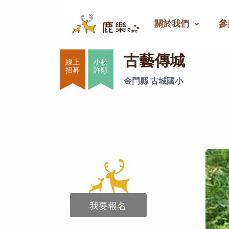
關於我們
參
古藝傳城
古藝傳城
小校
許願
金門縣 古城國小