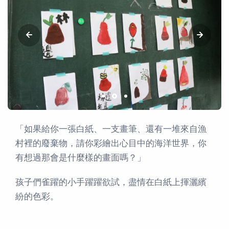
「如果給你一張白紙、一支畫筆、還有一堆來自漁
村裡的廢棄物，請你彩繪出心目中的海洋世界，你
有想過那會是什麼樣的畫面嗎？」
孩子們雀躍的小手躍躍欲試，盡情在白紙上揮灑繽
紛的色彩。