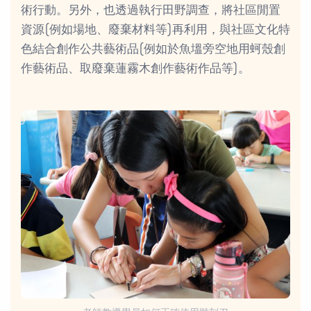
術行動。另外，也透過執行田野調查，將社區閒置
資源(例如場地、廢棄材料等)再利用，與社區文化特
色結合創作公共藝術品(例如於魚塭旁空地用蚵殼創
作藝術品、取廢棄蓮霧木創作藝術作品等)。