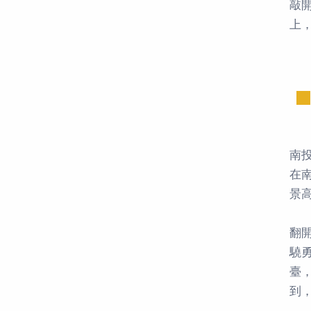
敲
上
南
在
景
翻
驍
臺
到