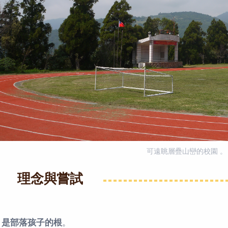
可遠眺層疊山巒的校園 。
理念與嘗試
，是部落孩子的根
。