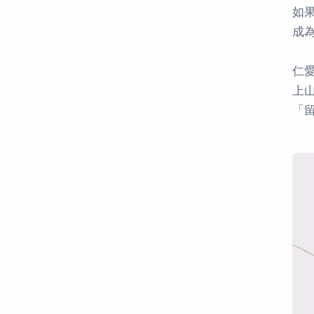
如
成
仁
上
「