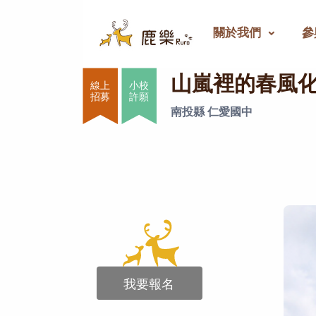
關於我們
參
山嵐裡的春風化雨
山嵐裡的春風
小校
許願
南投縣 仁愛國中