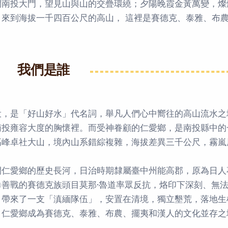
開南投大門，望見山與山的交疊環繞；夕陽晚霞金黃萬變，燦
，來到海拔一千四百公尺的高山， 這裡是賽德克、泰雅、布
我們是誰
投，是「好山好水」代名詞，舉凡人們心中嚮往的高山流水之
南投雍容大度的胸懷裡。而受神眷顧的仁愛鄉，是南投縣中的
高峰卓社大山，境內山系錯綜複雜，海拔差異三千公尺，霧嵐
開仁愛鄉的歷史長河，日治時期隸屬臺中州能高郡，原為日人專
勇善戰的賽德克族頭目莫那·魯道率眾反抗，烙印下深刻、無法
，帶來了一支「滇緬隊伍」，安置在清境，獨立墾荒，落地生
，仁愛鄉成為賽德克、泰雅、布農、擺夷和漢人的文化並存之