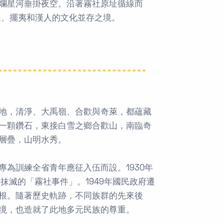
爛星河垂掛夜空。沿著霧社原址循線而
農、擺夷和漢人的文化並存之境。
地，清淨、大禹嶺、合歡與奇萊，都蘊藏
一顆鑽石，東接白雪之鄉合歡山，南臨奇
層疊，山明水秀。
為訓練全省青年應征入伍而設。1930年
抹滅的「霧社事件」。1949年國民政府遷
根。隨著歷史軌跡，不同族群的先來後
境，也造就了此地多元民族的尊重。