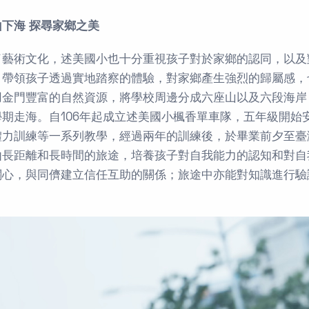
山下海 探尋家鄉之美
了藝術文化，述美國小也十分重視孩子對於家鄉的認同，以及
，帶領孩子透過實地踏察的體驗，對家鄉產生強烈的歸屬感，
用金門豐富的自然資源，將學校周邊分成六座山以及六段海岸
學期走海。自106年起成立述美國小楓香單車隊，五年級開始
體力訓練等一系列教學，經過兩年的訓練後，於畢業前夕至臺
由長距離和長時間的旅途，培養孩子對自我能力的認知和對自
關心，與同儕建立信任互助的關係；旅途中亦能對知識進行驗