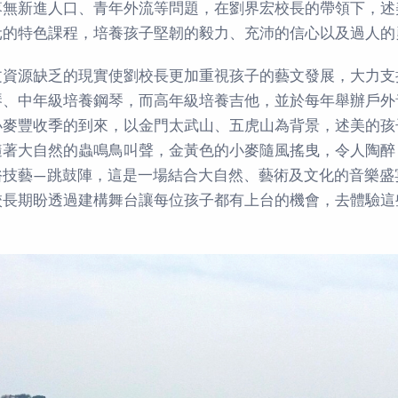
落無新進人口、青年外流等問題，在劉界宏校長的帶領下，述
元的特色課程，培養孩子堅韌的毅力、充沛的信心以及過人的
文資源缺乏的現實使劉校長更加重視孩子的藝文發展，大力支
琴、中年級培養鋼琴，而高年級培養吉他，並於每年舉辦戶外
小麥豐收季的到來，以金門太武山、五虎山為背景，述美的孩
隨著大自然的蟲鳴鳥叫聲，金黃色的小麥隨風搖曳，令人陶醉
俗技藝—跳鼓陣，這是一場結合大自然、藝術及文化的音樂盛
校長期盼透過建構舞台讓每位孩子都有上台的機會，去體驗這