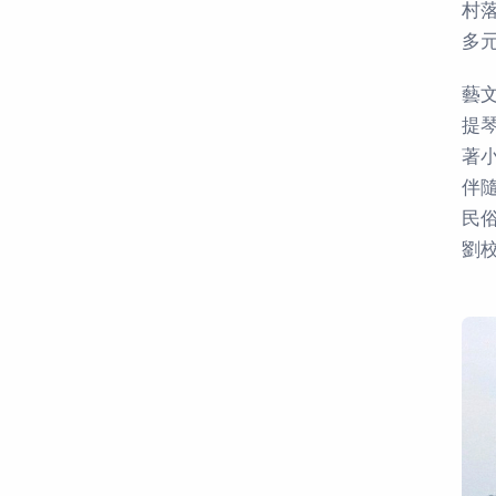
村
多
藝
提
著
伴
民
劉