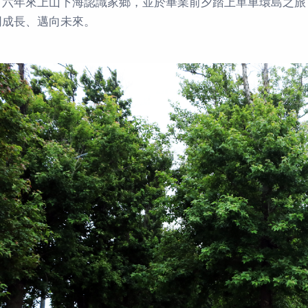
；六年來上山下海認識家鄉，並於畢業前夕踏上單車環島之旅
同成長、邁向未來。