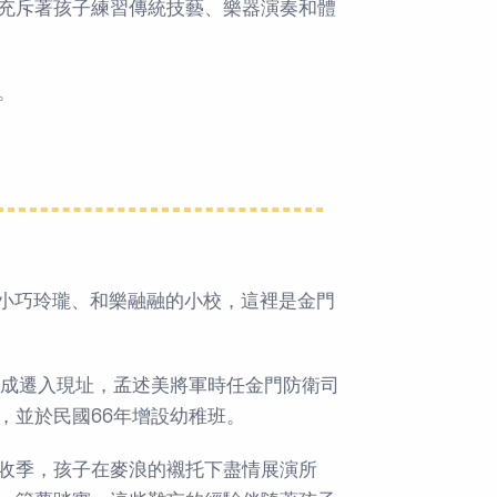
充斥著孩子練習傳統技藝、樂器演奏和體
。
小巧玲瓏、和樂融融的小校，這裡是金門
落成遷入現址，孟述美將軍時任金門防衛司
，並於民國66年增設幼稚班。
收季，孩子在麥浪的襯托下盡情展演所