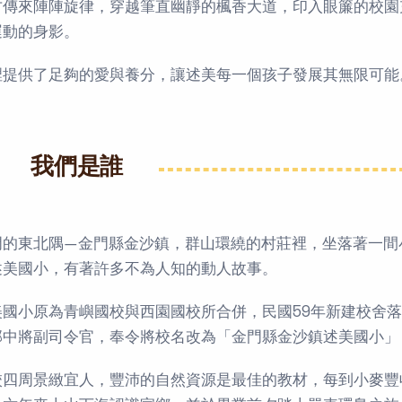
方傳來陣陣旋律，穿越筆直幽靜的楓香大道，印入眼簾的校園
運動的身影。
裡提供了足夠的愛與養分，讓述美每一個孩子發展其無限可能
我們是誰
門的東北隅—金門縣金沙鎮，群山環繞的村莊裡，坐落著一間
述美國小，有著許多不為人知的動人故事。
美國小原為青嶼國校與西園國校所合併，民國59年新建校舍
部中將副司令官，奉令將校名改為「金門縣金沙鎮述美國小」
校四周景緻宜人，豐沛的自然資源是最佳的教材，每到小麥豐