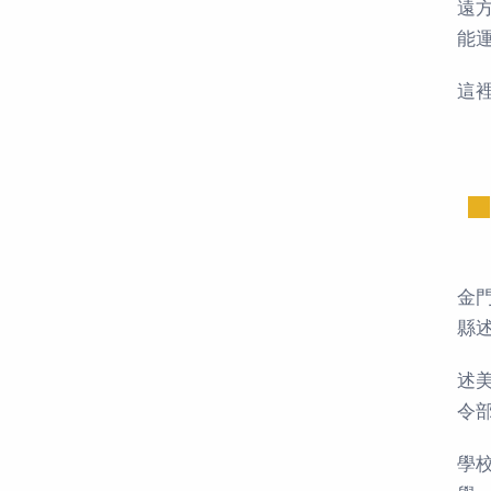
遠
能
這
金
縣
述
令
學