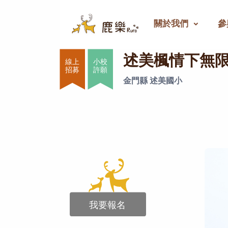
關於我們
參
述美楓情下無限可能
述美楓情下無
小校
許願
金門縣 述美國小