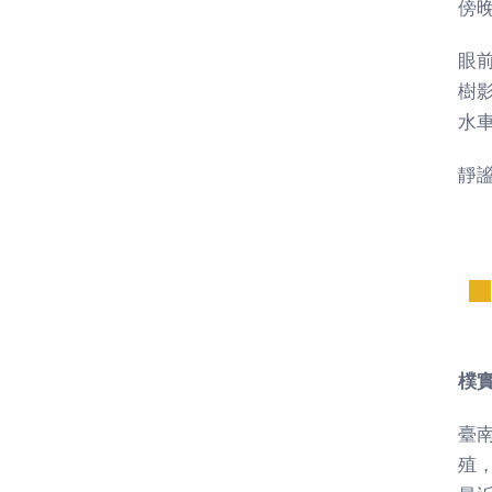
傍晚
眼
樹
水
靜
樸
臺
殖