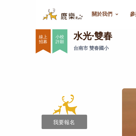
關於我們
參
水光·雙春
水光·雙春
小校
許願
台南市 雙春國小