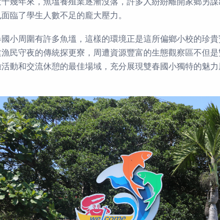
近十幾年來，魚塭養殖業逐漸沒落，許多人紛紛離開家鄉另謀
也面臨了學生人數不足的龐大壓力。
春國小周圍有許多魚塭，這樣的環境正是這所偏鄉小校的珍貴
建漁民守夜的傳統探更寮，周遭資源豐富的生態觀察區不但是
驗活動和交流休憩的最佳場域，充分展現雙春國小獨特的魅力