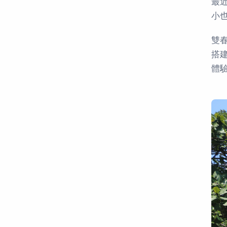
最
小
雙
搭
體