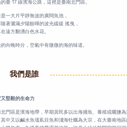
的臺 17 線濱海公路，這裡是臺南北門區。
前是一大片平靜無波的廣闊魚池，
影隨著灑滿夕陽餘暉的波光緩緩 搖曳，
車在遠方翻湧白色水花。
謐的向晚時分，空氣中有微微的海的味道。
我們是誰
實又堅毅的生命力
南北門區是濱海地帶，早期居民多以出海捕魚、養殖或曬鹽為
，其中又以鹹水魚塭虱目魚和淺海牡蠣為大宗，在大臺南地區