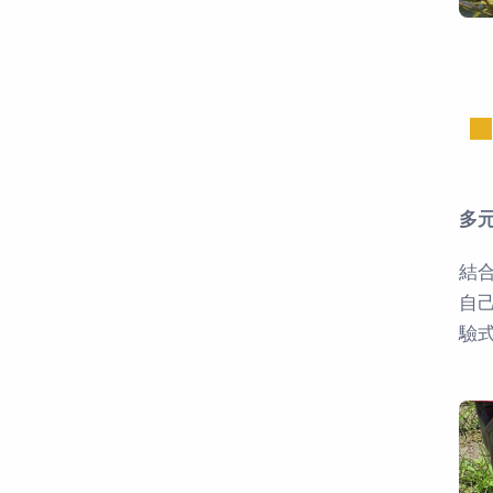
多
結
自
驗