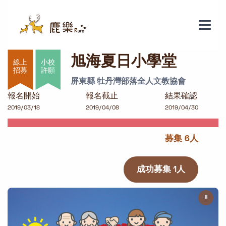
旭海夏日小學堂
旭海夏日小學堂
小校
許願
屏東縣 牡丹灣部落全人文教協會
報名開始
報名截止
結果確認
2019/03/18
2019/04/08
2019/04/30
募集 6人
成功募集 1人
⏸