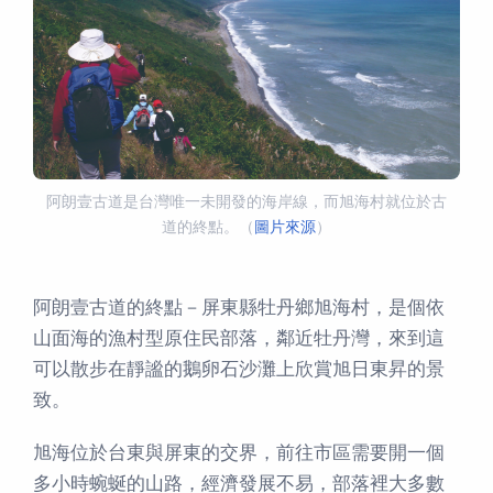
阿朗壹古道是台灣唯一未開發的海岸線，而旭海村就位於古
道的終點。（
圖片來源
）
阿朗壹古道的終點－屏東縣牡丹鄉旭海村，是個依
山面海的漁村型原住民部落，鄰近牡丹灣，來到這
可以散步在靜謐的鵝卵石沙灘上欣賞旭日東昇的景
致。
旭海位於台東與屏東的交界，前往市區需要開一個
多小時蜿蜒的山路，經濟發展不易，部落裡大多數