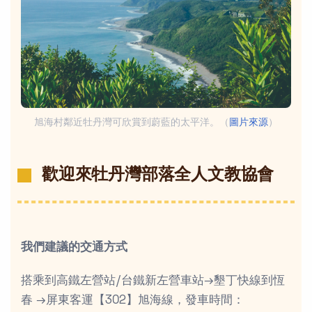
旭海村鄰近牡丹灣可欣賞到蔚藍的太平洋。（
圖片來源
）
歡迎來牡丹灣部落全人文教協會
我們建議的交通方式
搭乘到高鐵左營站/台鐵新左營車站→墾丁快線到恆
春 →屏東客運【302】旭海線，發車時間：