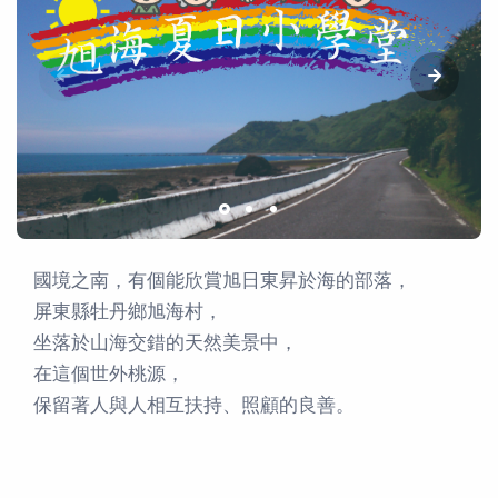
國境之南，有個能欣賞旭日東昇於海的部落，
屏東縣牡丹鄉旭海村，
坐落於山海交錯的天然美景中，
在這個世外桃源，
保留著人與人相互扶持、照顧的良善。