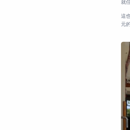
就
這
元