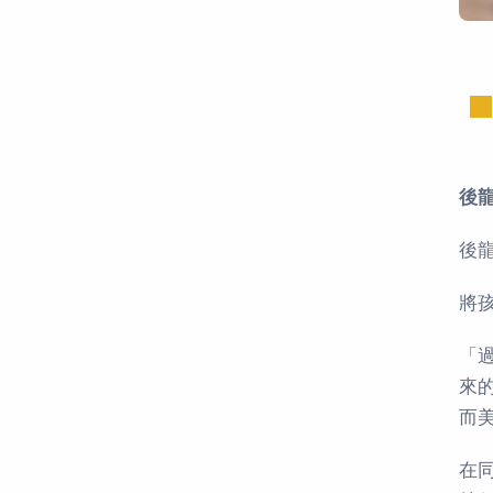
後
後
將
「
來
而
在