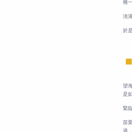
種
澆
於
望
是
緊
苗
港