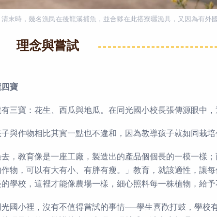
清末時，幾名漁民在後龍溪捕魚，並合夥在此搭寮曬漁具，又因為有外
理念與嘗試
龍四寶
龍有三寶：花生、西瓜與地瓜。在同光國小校長張傳源眼中，
孩子與作物相比其實一點也不違和，因為教導孩子就如同栽培
過去，教育像是一座工廠，製造出的產品個個長的一模一樣；
的作物，可以有大有小、有胖有瘦。」教育，就該適性，讓每
美的學校，這裡才能像農場一樣，細心照料每一株植物，給予
同光國小裡，沒有不值得嘗試的事情──學生喜歡打鼓，學校