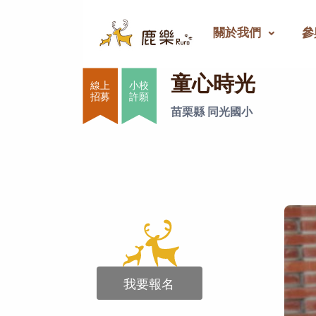
關於我們
參
童心時光
童心時光
小校
許願
苗栗縣 同光國小