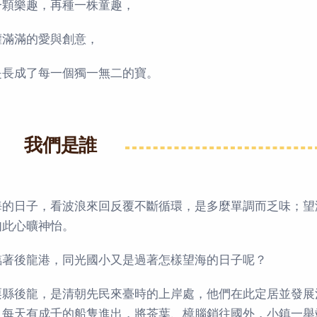
一顆樂趣，再種一株童趣，
灌滿滿的愛與創意，
是長成了每一個獨一無二的寶。
我們是誰
海的日子，看波浪來回反覆不斷循環，是多麼單調而乏味；望
如此心曠神怡。
臨著後龍港，同光國小又是過著怎樣望海的日子呢？
栗縣後龍，是清朝先民來臺時的上岸處，他們在此定居並發展
，每天有成千的船隻進出，將茶葉、樟腦銷往國外，小鎮一舉