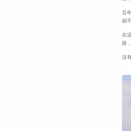
百
卻不
在
路
沒