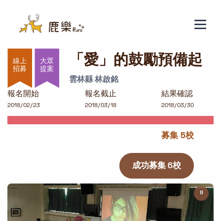
「愛」的鼓勵預備起
「愛」的鼓勵預備起
大眾
提案
雲林縣 林啟銘
報名開始
報名截止
結果確認
2018/02/23
2018/03/18
2018/03/30
募集 5校
成功募集 6校
⏸