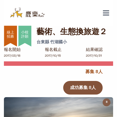
藝術、生態換旅遊２
藝術、生態換旅遊２
小校
許願
台東縣 竹湖國小
報名開始
報名截止
結果確認
2017/03/18
2017/10/15
2017/10/31
募集 8人
成功募集 8人
⏸