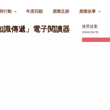
與行動
年度回顧
鹿樂足跡
鹿樂故事
」電子閱讀器公益專案
接受提案
知識傳遞」電子閱讀器
2024/04/15
司