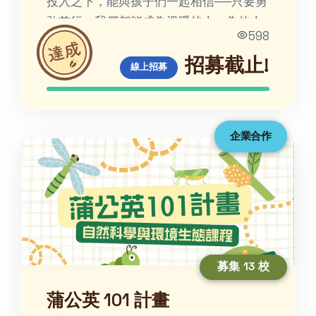
投入之下，能與孩子們一起相信──只要勇
敢前行，我們都能成為溫暖的人，為他人
598
的生命帶來光輝。
招募截止!
線上招募
企業合作
募集 13 校
蒲公英 101 計畫