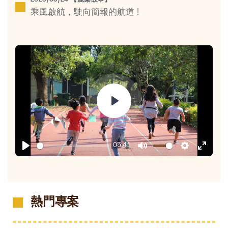
2026/06/24 【鹿樂故事】
乘風啟航，駛向簡報的航道 !
Play
05:41
Play
Mute
Settings
Enter
fullsc
熱門專案