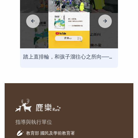
走出螢幕，到鄉村為孩子們說書──Youtuber文森說書
踏上直排輪，和孩子溜往心之所向──直排輪教練小龍
指導與執行單位
教育部 國民及學前教育署