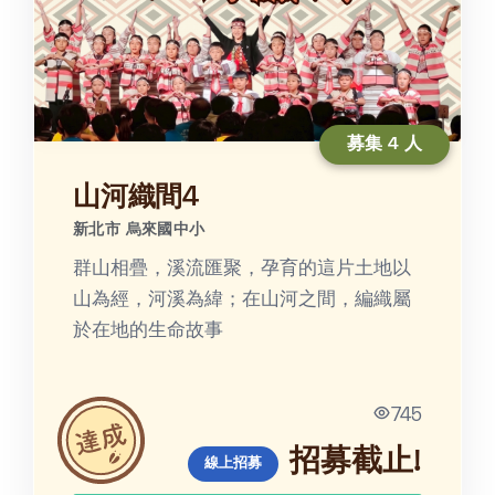
募集 4 人
山河織間4
新北市 烏來國中小
群山相疊，溪流匯聚，孕育的這片土地以
山為經，河溪為緯；在山河之間，編織屬
於在地的生命故事
745
招募截止!
線上招募