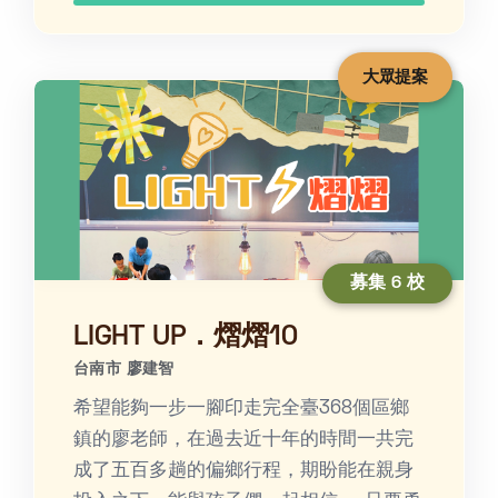
大眾提案
募集 6 校
LIGHT UP．熠熠10
台南市 廖建智
希望能夠一步一腳印走完全臺368個區鄉
鎮的廖老師，在過去近十年的時間一共完
成了五百多趟的偏鄉行程，期盼能在親身