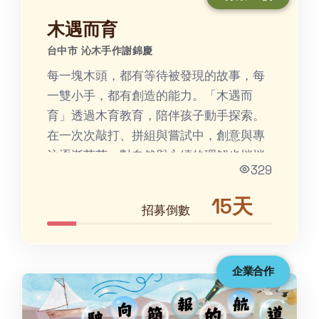
木遇而育
台中市 沁木手作謝錦慶
每一塊木頭，都有等待被發現的故事，每
一雙小手，都有創造的能力。「木遇而
育」透過木育教育，陪伴孩子動手探索。
在一次次敲打、拼組與嘗試中，創意與專
注逐漸萌芽，對自然與永續的理解也悄悄
329
扎根，最後成為孩子心中...
15天
招募倒數
企業合作