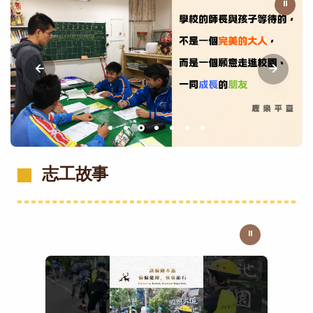
⏸
志工故事
⏸