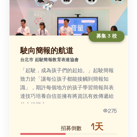
募集 3 校
駛向簡報的航道
台北市 起駛簡報教育表達協會
「起駛，成為孩⼦們的起始。」起駛簡報
致力於「讓每位孩子都能接觸到簡報知
識」，期許每個地方的孩子學習簡報與表
達技巧培養⾃信並擁有將資訊有效傳遞給
他⼈的能⼒。
275
1天
招募倒數