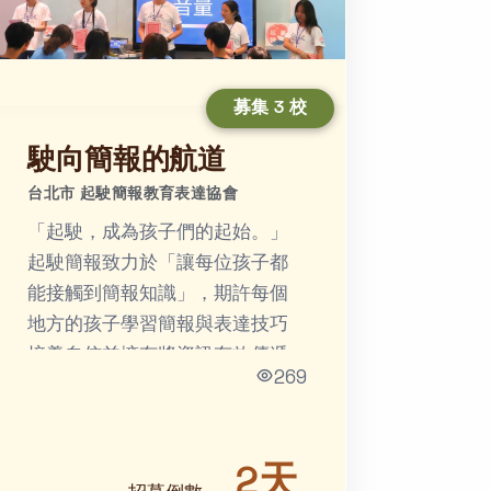
募集 3 校
駛向簡報的航道
台北市 起駛簡報教育表達協會
「起駛，成為孩⼦們的起始。」
起駛簡報致力於「讓每位孩子都
能接觸到簡報知識」，期許每個
地方的孩子學習簡報與表達技巧
培養⾃信並擁有將資訊有效傳遞
269
給他⼈的能⼒。
2天