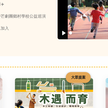
✈️
野芒劇團鄉村學校公益巡演
工加入
Play
大眾提案