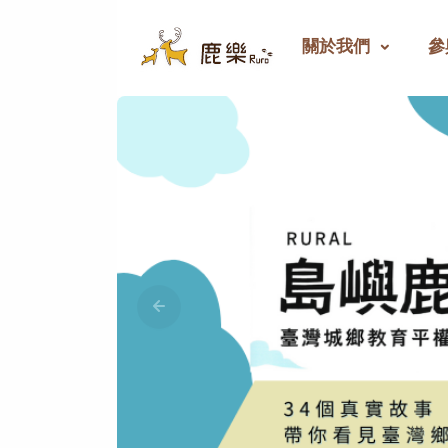
關於我們
參
鹿樂 - 偏鄉教育群力平臺