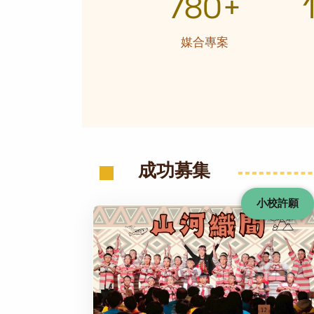
780+
媒合專案
成功募集
小校許願