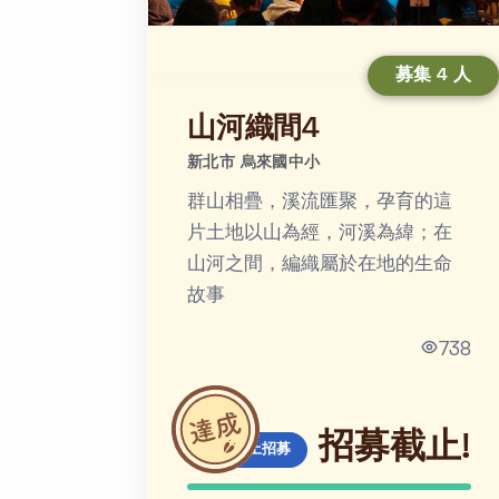
募集 4 人
山河織間4
新北市 烏來國中小
群山相疊，溪流匯聚，孕育的這
片土地以山為經，河溪為緯；在
山河之間，編織屬於在地的生命
故事
738
招募截止!
線上招募