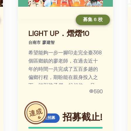
募集 6 校
LIGHT UP．熠熠10
台南市 廖建智
希望能夠一步一腳印走完全臺368
個區鄉鎮的廖老師，在過去近十
年的時間一共完成了五百多趟的
偏鄉行程，期盼能在親身投入之
下，能與孩子們一起相信──只要
590
勇敢前行，我們都能成為溫暖的
人，為他人的生命帶來光輝。
招募截止!
線上招募