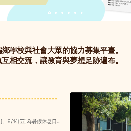
偏鄉學校與社會大眾的協力募集平臺。
鎮互相交流，讓教育與夢想足跡遍布。
配合政大暑休安排，7/24(五)、8/7(五)、8/14(五)為暑假休息日☀️