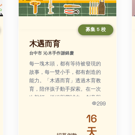
募集 5 校
木遇而育
台中市 沁木手作謝錦慶
每一塊木頭，都有等待被發現的
故事，每一雙小手，都有創造的
能力。「木遇而育」透過木育教
育，陪伴孩子動手探索。在一次
次敲打、拼組與嘗試中，創意與
299
專注逐漸萌芽，對自然與永續的
理解也悄悄扎根，最後成為孩子
16
心中...
天