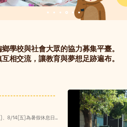
偏鄉學校與社會大眾的協力募集平臺。
鎮互相交流，讓教育與夢想足跡遍布。
配合政大暑休安排，7/24(五)、8/7(五)、8/14(五)為暑假休息日☀️