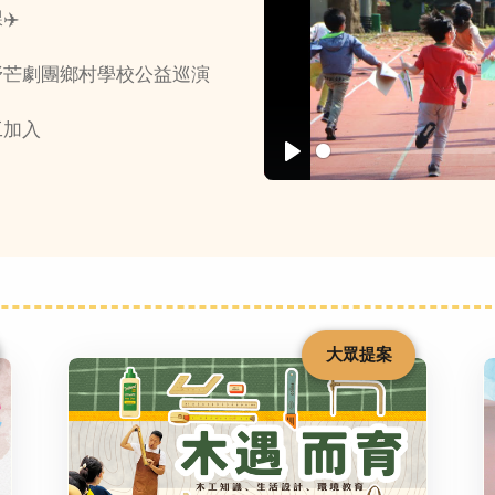
✈️
野芒劇團鄉村學校公益巡演
工加入
Play
大眾提案