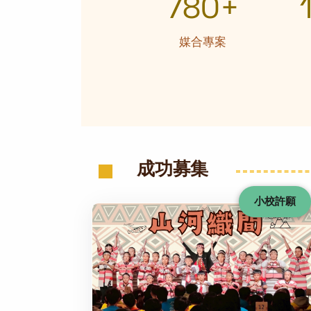
780+
媒合專案
成功募集
小校許願