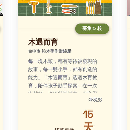
募集 5 校
木遇而育
台中市 沁木手作謝錦慶
每一塊木頭，都有等待被發現的
故事，每一雙小手，都有創造的
能力。「木遇而育」透過木育教
育，陪伴孩子動手探索。在一次
次敲打、拼組與嘗試中，創意與
328
專注逐漸萌芽，對自然與永續的
理解也悄悄扎根，最後成為孩子
15
心中...
天