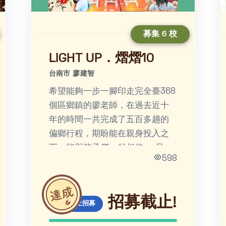
募集 6 校
LIGHT UP．熠熠10
台南市 廖建智
希望能夠一步一腳印走完全臺368
個區鄉鎮的廖老師，在過去近十
年的時間一共完成了五百多趟的
偏鄉行程，期盼能在親身投入之
下，能與孩子們一起相信──只要
598
勇敢前行，我們都能成為溫暖的
人，為他人的生命帶來光輝。
招募截止!
線上招募