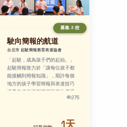
募集 3 校
駛向簡報的航道
台北市 起駛簡報教育表達協會
「起駛，成為孩⼦們的起始。」
起駛簡報致力於「讓每位孩子都
能接觸到簡報知識」，期許每個
地方的孩子學習簡報與表達技巧
培養⾃信並擁有將資訊有效傳遞
275
給他⼈的能⼒。
1天