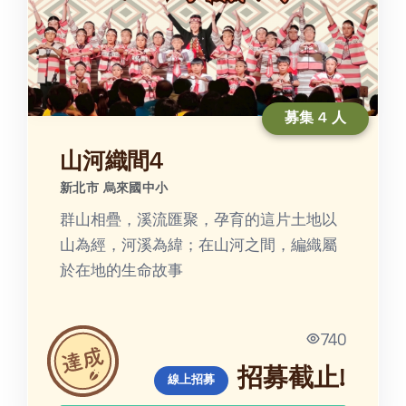
募集 4 人
山河織間4
新北市 烏來國中小
群山相疊，溪流匯聚，孕育的這片土地以
山為經，河溪為緯；在山河之間，編織屬
於在地的生命故事
740
招募截止!
線上招募