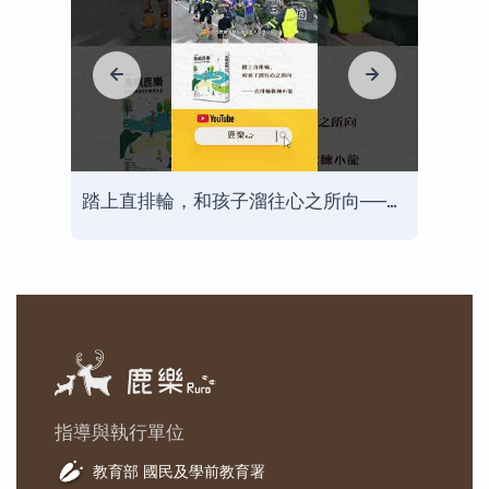
走出螢幕，到鄉村為孩子們說書──Youtuber文森說書
踏上直排輪，和孩子溜往心之所向──直排輪教練小龍
指導與執行單位
教育部 國民及學前教育署