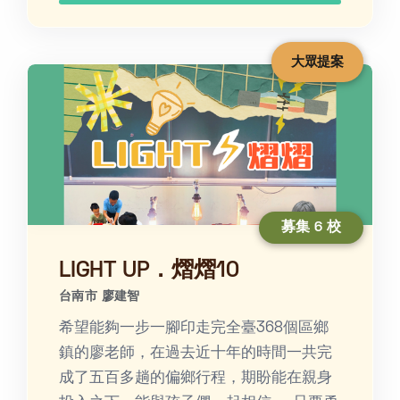
大眾提案
募集 6 校
LIGHT UP．熠熠10
台南市 廖建智
希望能夠一步一腳印走完全臺368個區鄉
鎮的廖老師，在過去近十年的時間一共完
成了五百多趟的偏鄉行程，期盼能在親身