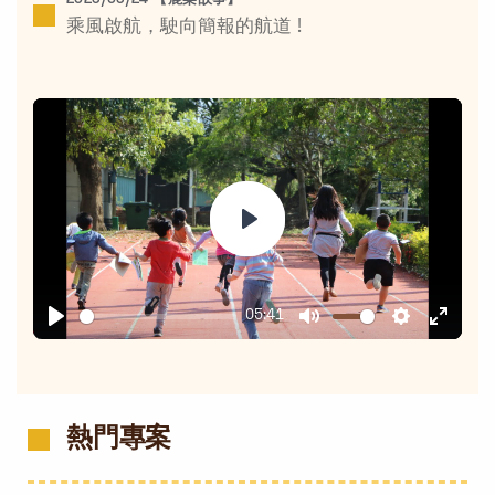
2026/06/24 【鹿樂故事】
乘風啟航，駛向簡報的航道 !
Play
05:41
Play
Mute
Settings
Enter
fullsc
熱門專案