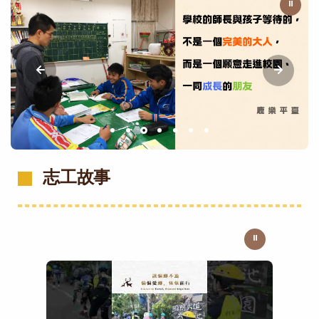
⏸
志工故事
⏸