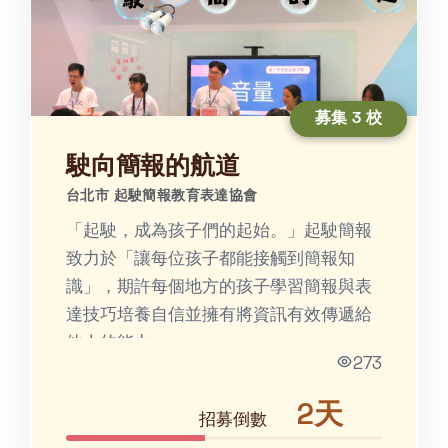
募集 3 校
駛向簡報的航道
台北市 起駛簡報教育表達協會
「起駛，成為孩⼦們的起始。」起駛簡報
致力於「讓每位孩子都能接觸到簡報知
識」，期許每個地方的孩子學習簡報與表
達技巧培養⾃信並擁有將資訊有效傳遞給
他⼈的能⼒。
273
2天
招募倒數