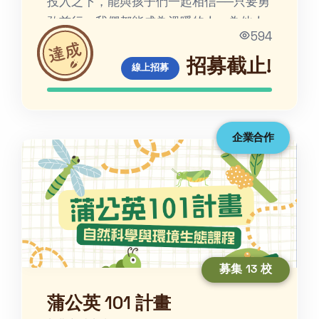
投入之下，能與孩子們一起相信──只要勇
敢前行，我們都能成為溫暖的人，為他人
594
的生命帶來光輝。
招募截止!
線上招募
企業合作
募集 13 校
蒲公英 101 計畫