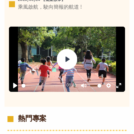
2026/06/24 【鹿樂故事】
乘風啟航，駛向簡報的航道 !
Play
05:41
Play
Mute
Settings
Enter
fullsc
熱門專案