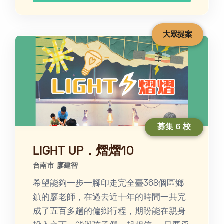
大眾提案
募集 6 校
LIGHT UP．熠熠10
台南市 廖建智
希望能夠一步一腳印走完全臺368個區鄉
鎮的廖老師，在過去近十年的時間一共完
成了五百多趟的偏鄉行程，期盼能在親身