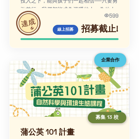
投入之下，能與孩子們一起相信──只要勇
敢前行，我們都能成為溫暖的人，為他人
599
的生命帶來光輝。
招募截止!
線上招募
企業合作
募集 13 校
蒲公英 101 計畫