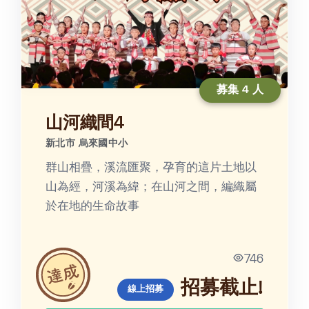
募集 4 人
山河織間4
新北市 烏來國中小
群山相疊，溪流匯聚，孕育的這片土地以
山為經，河溪為緯；在山河之間，編織屬
於在地的生命故事
746
招募截止!
線上招募