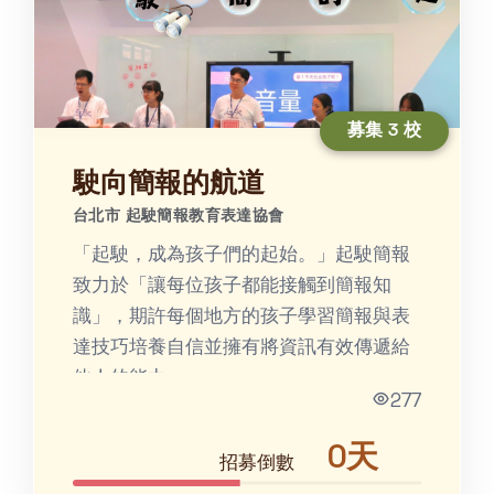
募集 3 校
駛向簡報的航道
台北市 起駛簡報教育表達協會
「起駛，成為孩⼦們的起始。」起駛簡報
致力於「讓每位孩子都能接觸到簡報知
識」，期許每個地方的孩子學習簡報與表
達技巧培養⾃信並擁有將資訊有效傳遞給
他⼈的能⼒。
277
0天
招募倒數