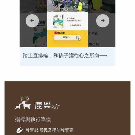
走出螢幕，到鄉村為孩子們說書──Youtuber文森說書
踏上直排輪，和孩子溜往心之所向──直排輪教練小龍
指導與執行單位
教育部 國民及學前教育署