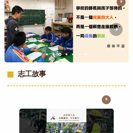
⏸
志工故事
⏸