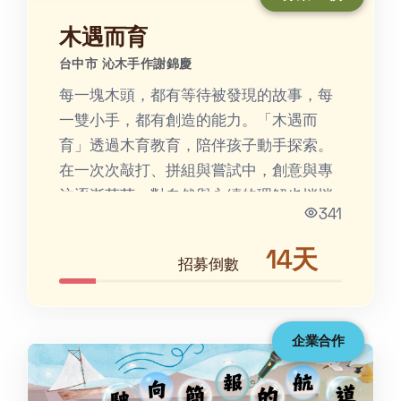
木遇而育
台中市 沁木手作謝錦慶
每一塊木頭，都有等待被發現的故事，每
一雙小手，都有創造的能力。「木遇而
育」透過木育教育，陪伴孩子動手探索。
在一次次敲打、拼組與嘗試中，創意與專
注逐漸萌芽，對自然與永續的理解也悄悄
341
扎根，最後成為孩子心中...
14天
招募倒數
企業合作