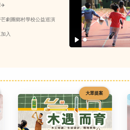
✈️
野芒劇團鄉村學校公益巡演
工加入
Play
大眾提案