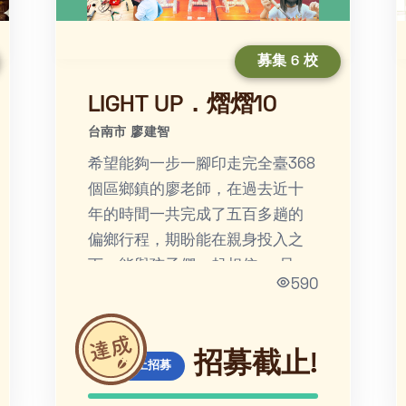
募集 6 校
LIGHT UP．熠熠10
台南市 廖建智
希望能夠一步一腳印走完全臺368
個區鄉鎮的廖老師，在過去近十
年的時間一共完成了五百多趟的
偏鄉行程，期盼能在親身投入之
下，能與孩子們一起相信──只要
590
勇敢前行，我們都能成為溫暖的
人，為他人的生命帶來光輝。
招募截止!
線上招募