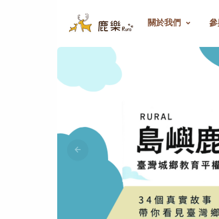
關於我們
參
鹿樂 - 偏鄉教育群力平臺