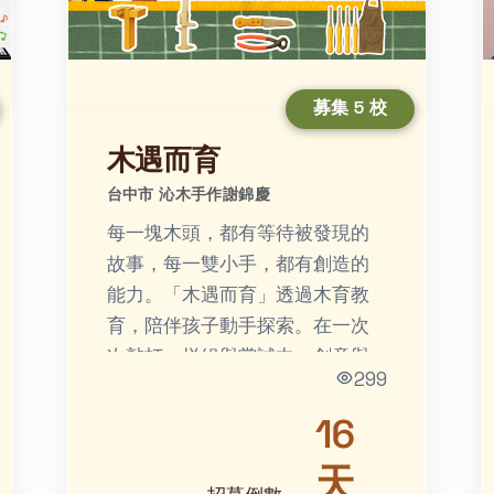
募集 5 校
木遇而育
台中市 沁木手作謝錦慶
每一塊木頭，都有等待被發現的
故事，每一雙小手，都有創造的
能力。「木遇而育」透過木育教
育，陪伴孩子動手探索。在一次
次敲打、拼組與嘗試中，創意與
299
專注逐漸萌芽，對自然與永續的
理解也悄悄扎根，最後成為孩子
16
心中...
天