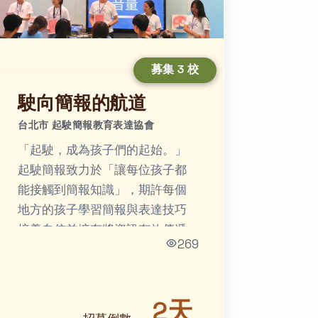
募集 3 校
駛向簡報的航道
台北市 起駛簡報教育表達協會
「起駛，成為孩⼦們的起始。」
起駛簡報致力於「讓每位孩子都
能接觸到簡報知識」，期許每個
地方的孩子學習簡報與表達技巧
培養⾃信並擁有將資訊有效傳遞
269
給他⼈的能⼒。
2天