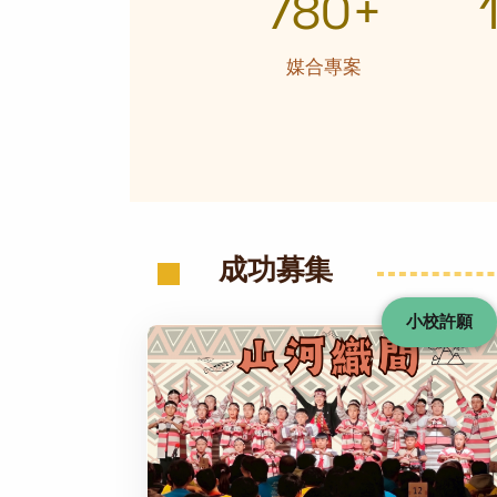
780+
媒合專案
成功募集
小校許願