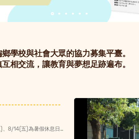
偏鄉學校與社會大眾的協力募集平臺。
鎮互相交流，讓教育與夢想足跡遍布。
配合政大暑休安排，7/24(五)、8/7(五)、8/14(五)為暑假休息日☀️