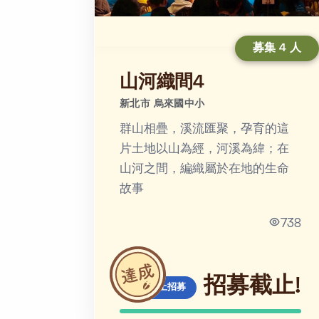
募集 4 人
山河織間4
新北市 烏來國中小
群山相疊，溪流匯聚，孕育的這
片土地以山為經，河溪為緯；在
山河之間，編織屬於在地的生命
故事
738
招募截止!
線上招募