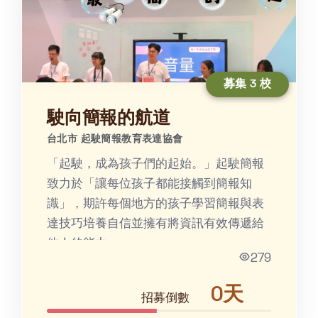
募集 3 校
駛向簡報的航道
台北市 起駛簡報教育表達協會
「起駛，成為孩⼦們的起始。」起駛簡報
致力於「讓每位孩子都能接觸到簡報知
識」，期許每個地方的孩子學習簡報與表
達技巧培養⾃信並擁有將資訊有效傳遞給
他⼈的能⼒。
279
0天
招募倒數