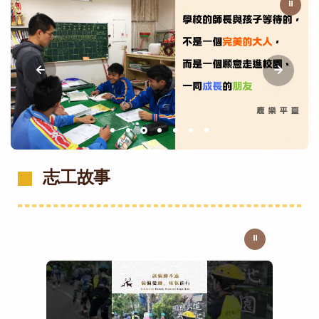
⏸
志工故事
⏸