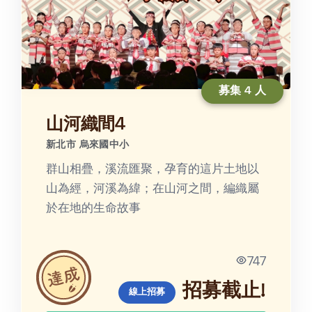
募集 4 人
山河織間4
新北市 烏來國中小
群山相疊，溪流匯聚，孕育的這片土地以
山為經，河溪為緯；在山河之間，編織屬
於在地的生命故事
747
招募截止!
線上招募