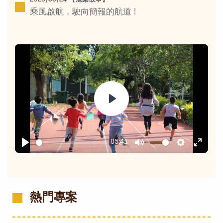
2026/06/24 【鹿樂故事】
乘風啟航，駛向簡報的航道 !
Play
05:41
Play
Mute
Settings
Enter
fullsc
熱門專案