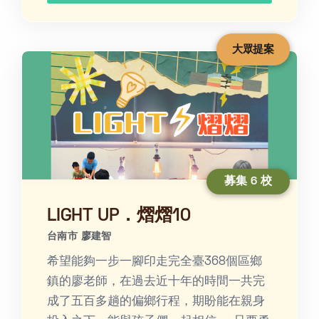
大眾提案
募集 6 校
LIGHT UP．熠熠10
台南市 廖建智
希望能夠一步一腳印走完全臺368個區鄉
鎮的廖老師，在過去近十年的時間一共完
成了五百多趟的偏鄉行程，期盼能在親身