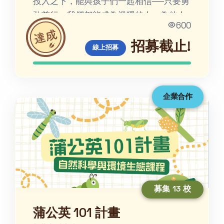
投入之下，能與孩子們一起相信──只要勇
敢前行，我們都能成為溫暖的人，為他人
600
的生命帶來光輝。
招募截止!
線上招募
企業合作
募集 13 校
蒲公英 101 計畫