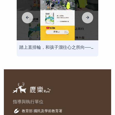
走出螢幕，到鄉村為孩子們說書──Youtuber文森說書
踏上直排輪，和孩子溜往心之所向──直排輪教練小龍
指導與執行單位
教育部 國民及學前教育署