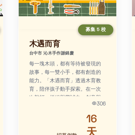
募集 5 校
木遇而育
台中市 沁木手作謝錦慶
每一塊木頭，都有等待被發現的
故事，每一雙小手，都有創造的
能力。「木遇而育」透過木育教
育，陪伴孩子動手探索。在一次
次敲打、拼組與嘗試中，創意與
306
專注逐漸萌芽，對自然與永續的
理解也悄悄扎根，最後成為孩子
16
心中...
天