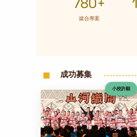
780+
媒合專案
成功募集
小校許願