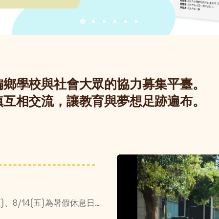
偏鄉學校與社會大眾的協力募集平臺。
鎮互相交流，讓教育與夢想足跡遍布。
配合政大暑休安排，7/24(五)、8/7(五)、8/14(五)為暑假休息日☀️