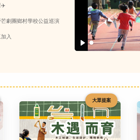
✈️
野芒劇團鄉村學校公益巡演
工加入
Play
大眾提案