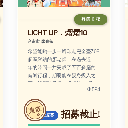
募集 6 校
LIGHT UP．熠熠10
台南市 廖建智
希望能夠一步一腳印走完全臺368
個區鄉鎮的廖老師，在過去近十
年的時間一共完成了五百多趟的
偏鄉行程，期盼能在親身投入之
下，能與孩子們一起相信──只要
594
勇敢前行，我們都能成為溫暖的
人，為他人的生命帶來光輝。
招募截止!
線上招募