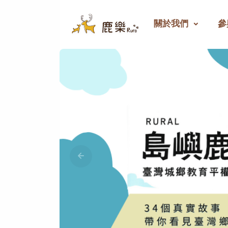
關於我們
參
鹿樂 - 偏鄉教育群力平臺