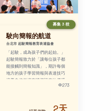
募集 3 校
駛向簡報的航道
台北市 起駛簡報教育表達協會
「起駛，成為孩⼦們的起始。」
起駛簡報致力於「讓每位孩子都
能接觸到簡報知識」，期許每個
地方的孩子學習簡報與表達技巧
培養⾃信並擁有將資訊有效傳遞
273
給他⼈的能⼒。
2天