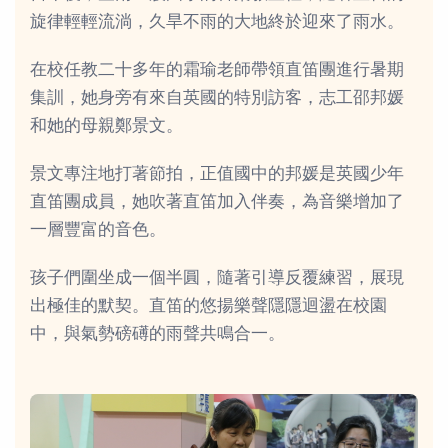
旋律輕輕流淌，久旱不雨的大地終於迎來了雨水。
在校任教二十多年的霜瑜老師帶領直笛團進行暑期
集訓，她身旁有來自英國的特別訪客，志工邵邦媛
和她的母親鄭景文。
景文專注地打著節拍，正值國中的邦媛是英國少年
直笛團成員，她吹著直笛加入伴奏，為音樂增加了
一層豐富的音色。
孩子們圍坐成一個半圓，隨著引導反覆練習，展現
出極佳的默契。直笛的悠揚樂聲隱隱迴盪在校園
中，與氣勢磅礡的雨聲共鳴合一。