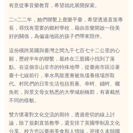
有意從事音樂教育，希望就此展開探索。
二○二二年，她們聯繫上鹿樂平臺，希望透過直笛專
長，尋找有需要的鄉村學校，藉由音樂開啟一段美
好的關係，為偏遠地區的孩子們帶來陪伴。
這份橫跨英國與臺灣之間九千七百七十二公里的心
願，歷經半年的聯繫，最終在三股國小找到了落
點。在這個非山非市的特殊地帶，從臺南市區沿著
臺十七線前行，車水馬龍逐漸被魚塭養殖場所取
代。村民們的日常生活包括剪蔥、串蚵、鋪蚵、曬
魚乾，與景文母女熟悉的大學城劍橋郡，有著截然
不同的樣貌。
雙方懷著對文化交流的期待，透過密切的線上討
論，除了規劃直笛教學，還安排了英國學制及文化
分享。校方也以臺南美食和人情味，迎接久未歸國