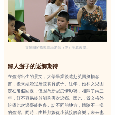
直笛團的指導霜瑜老師（左）認真教學。
歸人游子的返鄉期待
在臺灣出生的景文，大學畢業後遠赴英國劍橋念
書，後來結婚定居並養育孩子。往年，她和女兒固
定在暑假回臺，但因為新冠疫情影響，相隔了兩三
年，好不容易終於能夠再次返鄉。因此，景文格外
盼望此次返臺能夠多走訪不同的地方，體驗不一樣
的臺灣。同時，由於邦媛從小就接觸音樂，未來也