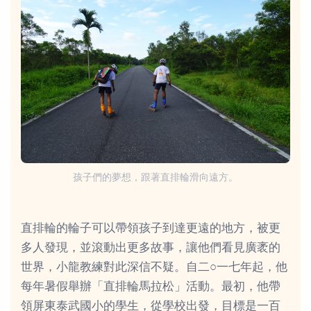
孩子們的夢想，跟著直排輪滑向遠方。
直排輪的輪子可以帶領孩子到達更遠的地方，被更
多人發現，並滾動出更多故事，讓他們看見廣袤的
世界，小龍教練對此深信不疑。自二○一七年起，他
每年暑假舉辦「直排輪馬拉松」活動。最初，他帶
領屏東泰武國小的學生，從學校出發，目標是一百