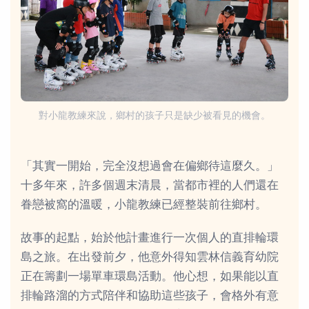
對小龍教練來說，鄉村的孩子只是缺少被看見的機會。
「其實一開始，完全沒想過會在偏鄉待這麼久。」
十多年來，許多個週末清晨，當都市裡的人們還在
眷戀被窩的溫暖，小龍教練已經整裝前往鄉村。
故事的起點，始於他計畫進行一次個人的直排輪環
島之旅。在出發前夕，他意外得知雲林信義育幼院
正在籌劃一場單車環島活動。他心想，如果能以直
排輪路溜的方式陪伴和協助這些孩子，會格外有意