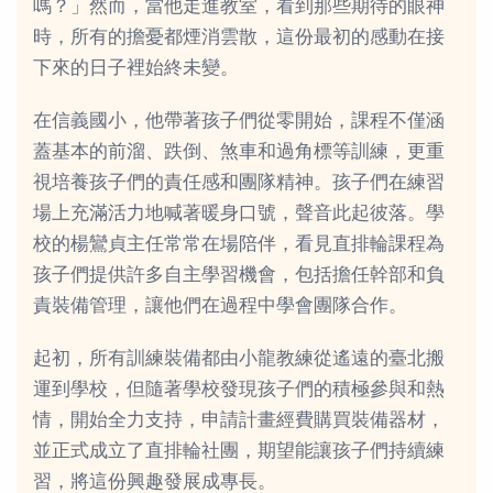
嗎？」然而，當他走進教室，看到那些期待的眼神
時，所有的擔憂都煙消雲散，這份最初的感動在接
下來的日子裡始終未變。
在信義國小，他帶著孩子們從零開始，課程不僅涵
蓋基本的前溜、跌倒、煞車和過角標等訓練，更重
視培養孩子們的責任感和團隊精神。孩子們在練習
場上充滿活力地喊著暖身口號，聲音此起彼落。學
校的楊鸞貞主任常常在場陪伴，看見直排輪課程為
孩子們提供許多自主學習機會，包括擔任幹部和負
責裝備管理，讓他們在過程中學會團隊合作。
起初，所有訓練裝備都由小龍教練從遙遠的臺北搬
運到學校，但隨著學校發現孩子們的積極參與和熱
情，開始全力支持，申請計畫經費購買裝備器材，
並正式成立了直排輪社團，期望能讓孩子們持續練
習，將這份興趣發展成專長。