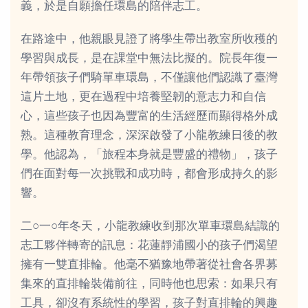
義，於是自願擔任環島的陪伴志工。
在路途中，他親眼見證了將學生帶出教室所收穫的
學習與成長，是在課堂中無法比擬的。院長年復一
年帶領孩子們騎單車環島，不僅讓他們認識了臺灣
這片土地，更在過程中培養堅韌的意志力和自信
心，這些孩子也因為豐富的生活經歷而顯得格外成
熟。這種教育理念，深深啟發了小龍教練日後的教
學。他認為，「旅程本身就是豐盛的禮物」，孩子
們在面對每一次挑戰和成功時，都會形成持久的影
響。
二○一○年冬天，小龍教練收到那次單車環島結識的
志工夥伴轉寄的訊息：花蓮靜浦國小的孩子們渴望
擁有一雙直排輪。他毫不猶豫地帶著從社會各界募
集來的直排輪裝備前往，同時他也思索：如果只有
工具，卻沒有系統性的學習，孩子對直排輪的興趣