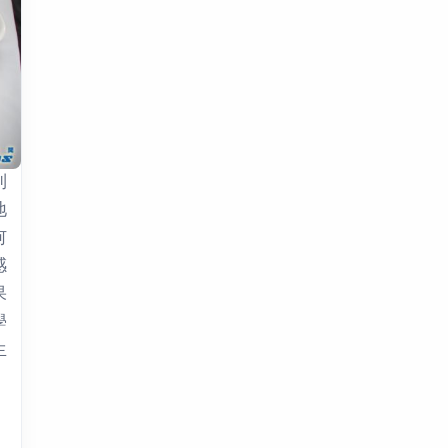
到
地
何
感
果
學
生