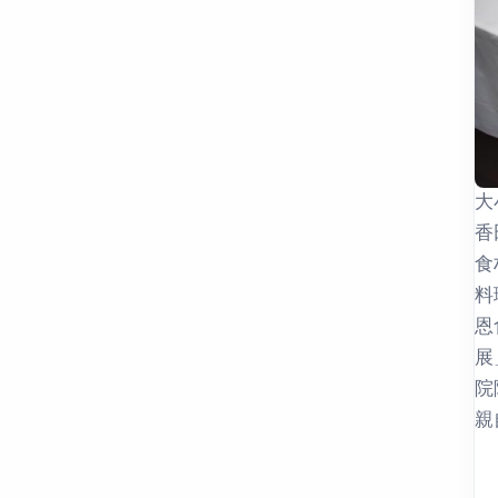
大
香
食
料
恩
展
院
親