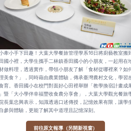
小牽小手下田趣！大葉大學餐旅管理學系16日將廚藝教室搬
田國小裡，大學生攜手二林鎮香田國小的小朋友，一起用在
材做料理，透過實作，帶領小朋友了解「食材從哪裡來？如
理美食？」，同時藉由農業體驗，傳承臺灣農村文化，學習
食育。香田國小在校門對面好心田裡舉辦「教學換宿計畫成
」暨「大小學伴幸福豐收食農分享會」，大葉大學觀光餐旅
院長葉忠興表示，知識透過口述傳授，記憶效果有限，讓學
自參與體驗，更能了解其中道理且記憶深刻。
前往原文報導（另開新視窗）