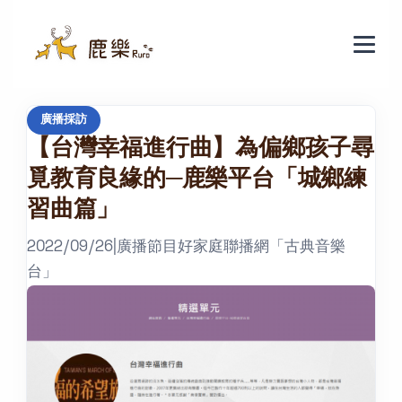
廣播採訪
【台灣幸福進行曲】為偏鄉孩子尋
覓教育良緣的─鹿樂平台「城鄉練
習曲篇」
2022/09/26
|
廣播節目好家庭聯播網「古典音樂
台」