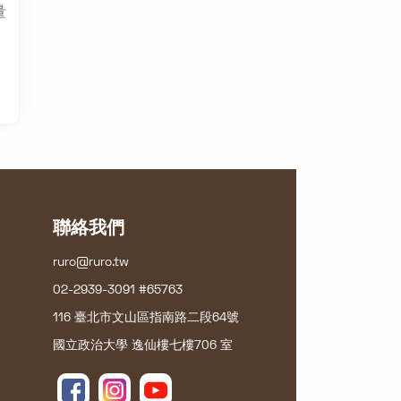
量
聯絡我們
ruro@ruro.tw
02-2939-3091 #65763
116 臺北市文山區指南路二段64號
國立政治大學 逸仙樓七樓706 室