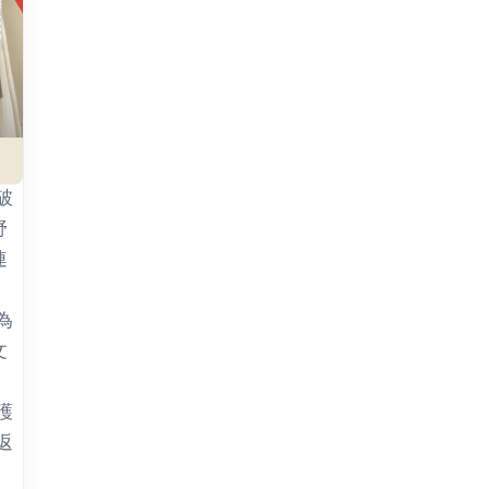
破
野
連
。
為
文
護
返
，