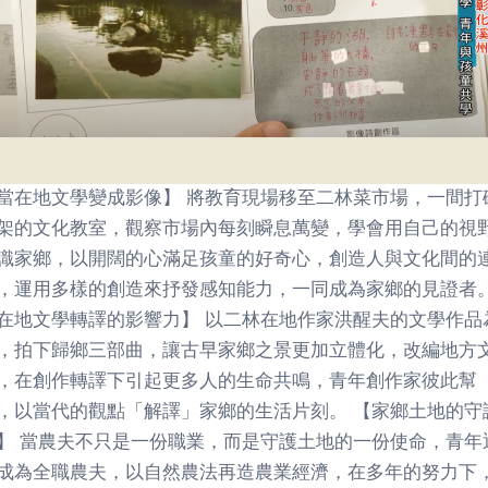
當在地文學變成影像】 將教育現場移至二林菜市場，一間打
架的文化教室，觀察市場內每刻瞬息萬變，學會用自己的視
識家鄉，以開闊的心滿足孩童的好奇心，創造人與文化間的
，運用多樣的創造來抒發感知能力，一同成為家鄉的見證者
在地文學轉譯的影響力】 以二林在地作家洪醒夫的文學作品
，拍下歸鄉三部曲，讓古早家鄉之景更加立體化，改編地方
，在創作轉譯下引起更多人的生命共鳴，青年創作家彼此幫
，以當代的觀點「解譯」家鄉的生活片刻。 【家鄉土地的守
】 當農夫不只是一份職業，而是守護土地的一份使命，青年
成為全職農夫，以自然農法再造農業經濟，在多年的努力下