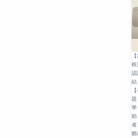
【
框
認
結
【
題
學
助
者
鄉