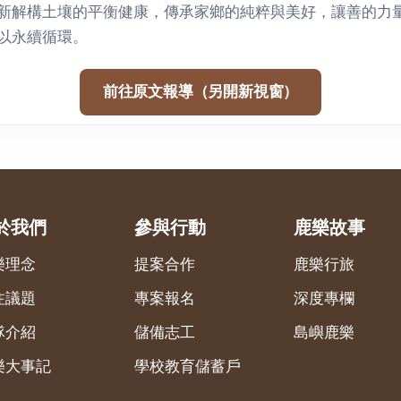
新解構土壤的平衡健康，傳承家鄉的純粹與美好，讓善的力
以永續循環。
前往原文報導（另開新視窗）
於我們
參與行動
鹿樂故事
樂理念
提案合作
鹿樂行旅
注議題
專案報名
深度專欄
隊介紹
儲備志工
島嶼鹿樂
樂大事記
學校教育儲蓄戶